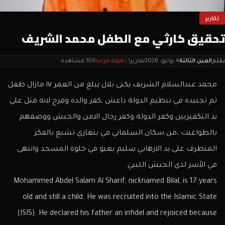
تقارير
تحقيق كارثي مع الطفل محمد الشريف
بقلم
العين الثالثة
4 يوليو، 2026
تقارير
1 دقيقة قراءة
103 مشاهدة
محمد عبدالسلام الشريف يكنى بلال يبلغ من العمر ١٧ مازال طفل
تم تجنيده في تنظيم الدولة داعش ،كفر والده وفرح لانه قتل علي
يد التكفيريين وكفر الدولة وكفر رجال الامن والجيش ووصفهم
بالطواغيت ،من سكان السلماني في بنغازي تشبع بالفكر
المتطرف على يد الارهابي سليم بعيو في خلوة المسجد وانتهى
في الأسر لدى الجيش الليبي.
Mohammed Abdel Salam Al Sharif, nicknamed Bilal, is 17 years
old and still a child. He was recruited into the Islamic State
(ISIS). He declared his father an infidel and rejoiced because