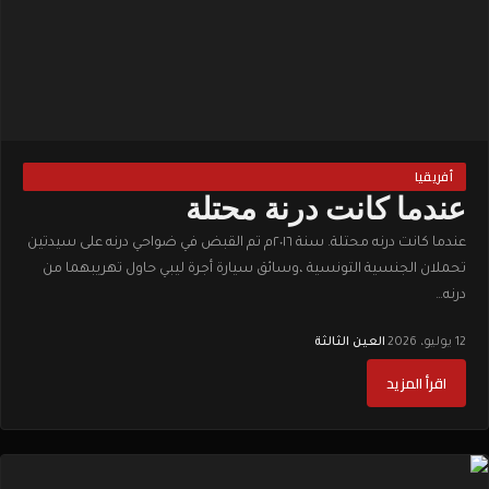
أفريقيا
عندما كانت درنة محتلة
عندما كانت درنه محتلة. سنة ٢٠١٦م تم القبض في ضواحي درنه على سيدتين
تحملان الجنسية التونسية ،وسائق سيارة أجرة ليبي حاول تهريبهما من
درنه…
12 يوليو، 2026
·
العين الثالثة
اقرأ المزيد