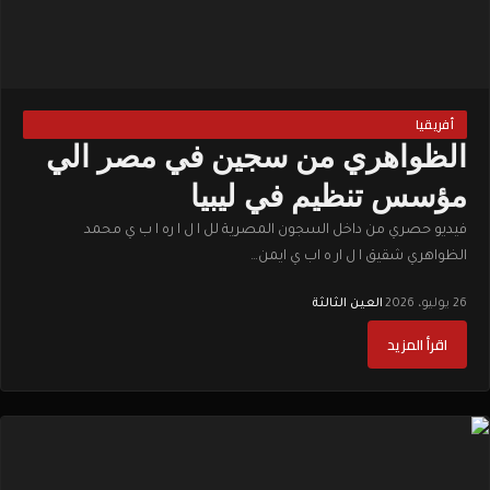
أفريقيا
الظواهري من سجين في مصر الي
مؤسس تنظيم في ليبيا
فيديو حصري من داخل السجون المصرية لل ا ل ا ره ا ب ي محمد
الظواهري شقيق ا ل ار ه اب ي ايمن…
26 يوليو، 2026
·
العين الثالثة
اقرأ المزيد