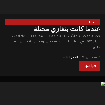
أفريقيا
عندما كانت بنغازي محتلة
حصري وخاصالحزء الأول.بنغازي عندما كانت محتلة،بعد انتهاء احداث
فبراير 2011م في ليبيا حاولت التنظيمات ا ل إ ره اب ي ة تأسيس جيش
خاص…
1 أغسطس، 2026
·
العين الثالثة
اقرأ المزيد