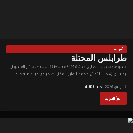
أفريقيا
طرابلس المحتلة
فيديو عندما كانت بنغازي محتلة 2014م بمنطقة بنينا.يظهر في الفيديو ال
اره اب ي (محمد التواتي محمد النفار ) المكنى صحراوي من مدينة جالو…
16 يوليو، 2026
·
العين الثالثة
اقرأ المزيد