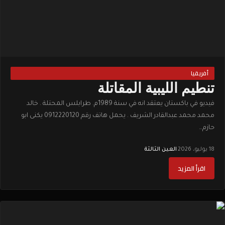
أفريقيا
تنطيم الليبية المقاتلة
فيديو في باكستان يعتقد انه في سنة 1989م. طرابلس المحتلة . خالد
محمد محمد عبدالقادر الشريف . يحمل هاتف رقم 0912220120 يكنى ابو
حازم…
18 يوليو، 2026
·
العين الثالثة
اقرأ المزيد