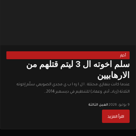
أخبار
سلم اخوته ال 3 ليتم قتلهم من
الارهابيين
عندما كانت بنغازي محتلة . ا ل ا ره ا ب ي مجدي الصويعي سلّم إخوته
الثلاثة (زياد، آدم، وعماد) للتنظيم في ديسمبر 2014…
9 يوليو، 2026
·
العين الثالثة
اقرأ المزيد