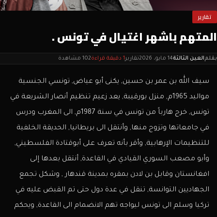
تقارير
المتهم باشهر اغتيال في تونس .
بقلم
العين الثالثة
14 مايو، 2026
تقارير
1 دقيقة قراءة
102 مشاهدة
سيف الله بن عمر بن حسين, يكنى أبو عياض, تونسي الجنسية
مواليد 1965م, منزل بورقيبة, يعد زعيم تنظيم أنصار الشريعة في
تونس, خرج هارباً من تونس في سنة 1987م, الى المغرب ودرس
في جامعاتها وتزوج منها, وأنتقل الى بريطانيا, الحديقة الخلفية
للتنظيمات الإرهابية, وأقر بأنه تعرف على أبوقتادة الفلسطيني,
وأبو مصعب السوري القيادي في القاعدة, أنتقل بعدها إلى
افغانستان وقابل بن لادن بمقره بمدينة قندهار , وشكل تجمع
الجهاديين التوانسة, تنقل في عدة دول حتى تم القبض عليه في
تركيا وسلم الى تونس ليواجه تهم الانضمام الى القاعدة, ويحكم