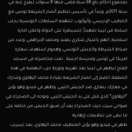
بمجموع احكام بلغ 68 سنة قضى منها 8 سنوات ليفرج عنه في
سنة 2011م, ويبدأ في تأسيس تنظيم أنصار الشريعة تونس مع
الخطيب الإدريسي, وأبوأيوب, لتتهمه السلطات التونسية بجلب
اسلحة من ليبيا تمهيداً, للسيطرة على الدولة واعلان امارة
اسلامية, اتهم باغتيال شكري بلعيد ومحمد الابراهمي, وعدد من
ضباط الشرطة والجيش التونسي, وهجوم استهدف سفارة
امريكا في تونس ومدرسة اجنبية , تمت محاصرته في مسجد
الفتح ليظهر في ليبيا بعد تهريبه وتورط حزب النهضة في هذه
الصفقة, انضم إلى انصار الشريعة بقيادة محمد الزهاوي وشارك
في معارك بنغازي ضد الجيش الليبي, وظهر في فيديو وهو يؤبن
“الزهاوي” الذي قتل على يد الجيش الليبي, وتوجه الى الصحراء في
ضواحي سرت حيث الصحراء بعد أن ضيق الجيش من خناقه على
ما تبقى من تنظيمات إرهابية.
ظهر في فيديو وهو يؤبن المتطرف محمد الزهاوي، بعد تسريب