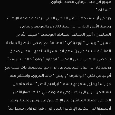
فيديو أبن فيه الارهابي محمد الزهاوي.
“اسقاط”.
ورد فى أرشيف جهاز الأمن الداخلي الليبي، برقية مكافحة الإرهاب،
وبرقية الأمن الخارجي في سنة 2003م والموضوع سامي
الساعدي : أمير الجماعة المقاتلة التونسية ” سيف الله بن
حسين ” و يكنى ” أبوعياض ” له علاقة مع بعض عناصر الجماعة
المقاتلة الليبية على رأسهم ابوالمنذر الساعدي المعنى صديق
شخصي للإرهابي الليبي المكنى ” ابوحازم ” وهو ” خالد الشريف “،
ورصد كان فى لقاء الساعدي في ايران مع شخصية ذات صلة مع
أبوعياض تكنى ” ابواشرف “و يدعى ” خالد العروي، واستلم منه
جواز سفر مزور سعودي بإسم ” ابراهيم ناصر ” استعمله فى
تنقله من ايران الى تركيا، وهي معلومة بني عليها جهاز الأمن
الخارجي الصلة المباشرة بين الإرهابيين فى تونس وليبيا، ويبقي
أرشيفها لدي مكافة الإرهاب الليبي. لازال هذا الارهابي نشط جداً.