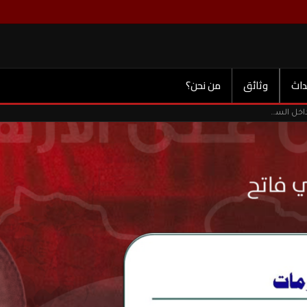
داث
وثائق
من نحن؟
بطاقة أمنية لمن اطلق سراحهم عبر برنامج ليبيا الغد المراجعات داخل السجون الليبية.