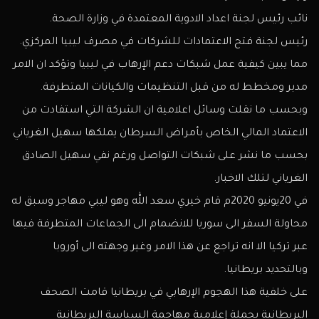
نائب رئيس لجنة اعداد الادوية المعتمدة في وزارة الصحة.
رئيس لجنة فتح الاعتمادات للشركات في مصرف ليبيا المركزي.
مما يبين كيفية عمل شبكات دعم الإرهاب في ليبيا وتؤكد ان الامر
مدبر ومخطط له من قبل التنظيمات والكيانات المتطرفة.
وبحسب ما نقلت وسائل اعلامية ان الشركة التي استفادت من
الاعتماد المالي الخاص بأمراض السرطان يملكها سهيل الغرياني
بحسب ما نشر على شبكات التواصل ورغم نفي سهيل الصادق
الغرياني لتلك الاخبار.
في 20يونيو 2020م قام خيري سعد الله وهو ليبي مهاجر وسبق له
محاولة السفر الى سوريا للانضمام الى الجماعات المتطرفة فيها
عبر تركيا الا انه تراجع عن هذا الامر وغير وجهته الى أوروبا
وبالتحديد بريطانيا.
على خلفية هذا الهجوم الإرهابي في بريطانيا قامت الصحف
البريطانية بحملة إعلامية مهاجمة السياسة البريطانية