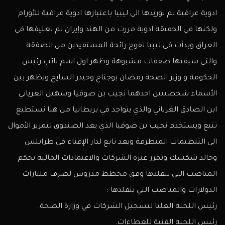
ادوية عراقية تم توريدها الى ليبيا باعتبارها ادوية عراقية للأورام
ولكنها في الحقيقة ادوية مررت من الهند وإيران تم تغليفها في
العراق وبدأت في ليبيا تفوح رائحة المستفيدين من الصفقة
والتي سبقتها صفقات مشبوهة وظهر اول اسم نائب رئيس
الحكومة و وزير الصحة رمضان بوجناح وحيدر السايح ويظهر بين
الأسماء شخصيتين احدهما نجيب بن صوفيا وسهيل الغرياني
ابن الصادق الغرياني والذي يتواجد في بريطانيا من هنا نستطيع
تتبع ويستخدم نجيب بن صوفيا الذي يعد الصندوق لتمرير الأموال
الى التنظيمات المتطرفة ويعد تابع لدار الإفتاء في طرابلس
وخالد شكشك وتمرر عبره الشركات والاعتمادات المالية بحكم
المناصب التي يتقلدها وفق مخطط مدروس لصرف مليارات
الدولارات والمناصب التي يتقلدها :
رئيس اللجنة العليا لتسجيل الشركات في وزارة الصحة.
رئيس اللجنة الفنية للعطاءات.