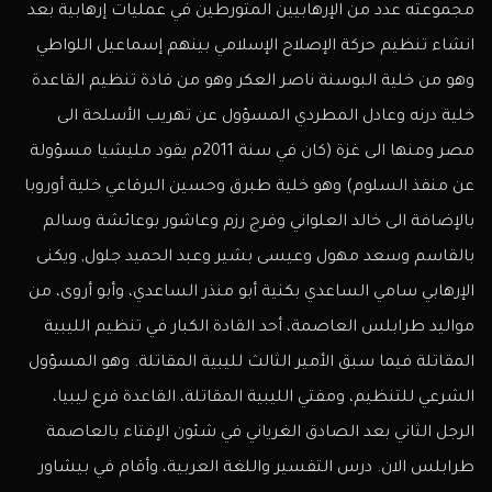
مجموعته عدد من الإرهابيين المتورطين في عمليات إرهابية بعد
انشاء تنظيم حركة الإصلاح الإسلامي بينهم إسماعيل اللواطي
وهو من خلية البوسنة ناصر العكر وهو من قادة تنظيم القاعدة
خلية درنه وعادل المطردي المسؤول عن تهريب الأسلحة الى
مصر ومنها الى غزة (كان في سنة 2011م يقود مليشيا مسؤولة
عن منفذ السلوم) وهو خلية طبرق وحسين البرقاعي خلية أوروبا
بالإضافة الى خالد العلواني وفرج رزم وعاشور بوعائشة وسالم
بالقاسم وسعد مهول وعيسى بشير وعبد الحميد جلول, ويكنى
الإرهابي سامي الساعدي بكنية أبو منذر الساعدي، وأبو أروى، من
مواليد طرابلس العاصمة، أحد القادة الكبار في تنظيم الليبية
المقاتلة فيما سبق الأمير الثالث لليبية المقاتلة. وهو المسؤول
الشرعي للتنظيم، ومفتي الليبية المقاتلة، القاعدة فرع ليبيا،
الرجل الثاني بعد الصادق الغرياني في شئون الإفتاء بالعاصمة
طرابلس الان. درس التفسير واللغة العربية، وأقام في بيشاور