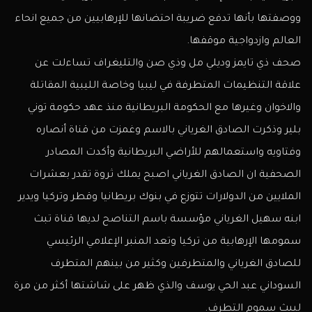
ووصفتها بأنها تدفع ضريبة احتضانها للإرهابيين من جميع انحاء
العالم وازدواجية موقفها.
صحف ذي تايمز وديلي مل وذي صن والتليغراف تساءلت عن
علاقة التنظيمات المتطرفة في ليبيا وخاصة الليبية المقاتلة
والاخوان وغيرها مع الحكومة البريطانية منذ عهد حكومة توني
بلير وذكرت الصادق الغرياني بالاسم وغمزت من قناة أنصاره
وفتاويه واستعمالهم للأراضي البريطانية وأكدت المصادر
الصحفية ان الصادق الغرياني اصبح يملك ثروة تقدر بعشرات
الملايين من الدولارات تتوزع في بنوك بريطانيا وقطر وتركيا ويدير
ابنه سهيل الغرياني مؤسسة باسم التناصح لديها قناة تبث
سمومها الإرهابية من تركيا وتعد المنبر الإعلامي الرئيسي
للصادق الغرياني والمتطرفين وكثير من بينهم المتطرف
السوداني عبد الحي يوسف والذي ظهر على شاشتها أكثر من مرة
ليبث سموم التطرف.