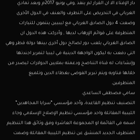
دار الإفتاء الا ان القرار لم ينفذ ,وفي يونيو 2017م وبعد تمادي
الغرياني في التحريض على التطرف والعنف في الدول الأخرى
وضعت 4 دول الصادق الغرياني مع ليبيين ينتمون للتيارات
المتطرفة على قوائم الإرهاب لديها , وأدركت هذه الدول ان
الصادق الغرياني يلعب دور لصالح دول أخرى بينها دولة قطر وهي
التي دفعت به ليكون الواجهة الدينية في ليبيا لتمرير اجندتها
وإنشاءات له قناة التناصح ودعمته بملايين الدولارات ليصدر من
خلالها فتاويه ويتم تبرير الفوضى بغطاء الدين وتلميع
المتطرفين.
سامي مصطفى الساعدي.
التصنيف تنظيم القاعدة، وأحد مؤسسي “سرايا المجاهدين”
الليبية المقاتلة واحد مؤسسي تنظيم الإصلاح الإسلامي وجاء
اسمه في القائمة او المجموعة العاشرة وفق وثائق هذا التنظيم
المتطرف الجديد المنشق عن تنظيم الليبية المقاتلة وضمت