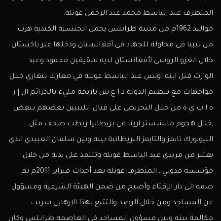
المتطرف عبد الباسط محمد عبد الرحمن غويلة.
مواليد 1962م من مدينة طرابلس يحمل الجنسية الكندية هرب
من ليبيا في محاولة للجهاد في أفغانستان ودخلها عبر باكستان
خلال الغزو الروسي لأفغانستان لديه شقيقين محمود وعبد
الوارث قتل ابنه اويس عبد الباسط غويلة في معارك بنغازي خلال
مواجهات مع تنظيم الدولة د ا ع ش تاريخه مليء بالجرائم ال إ ر
ه ا ب ي ة من خلال التحريض على قتال الليبيين بعضهم ببعض
,خلال هجوم مانشستر ارينا في بريطانيا ربطت صحف مثل
النيويورك تايمز والتايمز البريطانية بينه وبين سلمان العبيدي الذي
يعتبر من مريدي عبد الباسط غويلة وتتلمذ على يديه من خلال
مؤسسة قدوتي , المتطرف غويلة بعد أحداث فبراير 2011م تم
ضمه الى دار الإفتاء وأصبح من ضمن الهيئة الشرعية ومسؤول
عن المساجد ومن خلال الرصد والتتبع لهذا الإرهابي سربت
مكالمة بينه وبين مسؤول المساجد في العاصمة طرابلس وكان