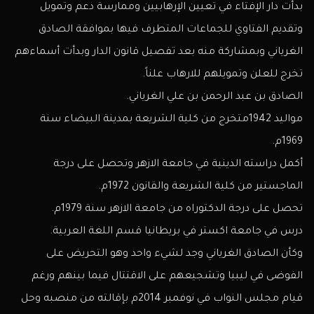
بدأت دار الإفتاء في تعيين الإرهابيين وممارسة دعم وتمويل
وتقديم الفتاوي للجماعات المتطرف فيها بموافقة الصادق
الغرياني وبمشاركة منه بعد تفصيل قانون الدار وبدأت أسماءهم
تخرج للعلن وتمويلهم للارهاب علناً.
الصادق بن عبد الرحمن بن علي الغرياني.
مواليد 1942متخرج من كلية الشريعة بمدينة البيضاء سنة
1969م.
أكمل دراسته الدينية في جامعة الازهر وتحصل على درجة
الماجستير من كلية الشريعة والقانون 1972م.
تحصل على درجة الدكتوراه من جامعة الازهر سنة 1979م.
درس في جامعة اكستر في بريطانيا قسم اللغة العربية.
وكأن الصادق الغرياني وجد لشيء واحد وهو التحريض على
الفوضى في ليبيا وتشجيعهم على الاقتتال فيما بينهم ورغم
قيام مجلس النواب في نوفمبر 2014م بإقالته من منصبه وحل