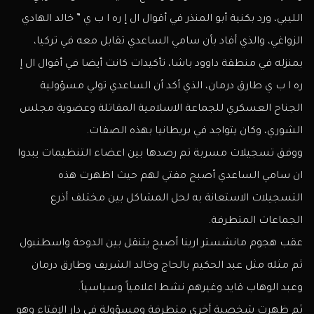
الليبي، ورد بكنية أبو المنذر في أقوال ال إ ره ا ب ي ” خالد الهادي
الزواغي، والذي أفاد بأن سامي الساعدي تقابل معه في تركيا،
بمنزله في منطقة داوود باشا، تأكيدات كانت أيضا في أقوال ال إ
ره ا ب ي طارق درمان، الذي أكد أن الساعدي تولي مسؤولية
الجناح العسكري للجماعة الاسلامية المقاتلة وعضوية مجلس
الشوري، وكان يتواجد في بريطانيا بهذه الصفات.
ووفق تسجيلات مسربة تم رصدها بين اعضاء التنظيمات يبدوا
ان سامي الساعدي أصبح مفتي لهم حيث اظهرت هذه
التسجيلات الاستعانة به لحل المشاكل بين مختلف أذرع
الجماعات المتطرفة.
عقب هجوم مانشستر ارينا أصبح يتنقل بين الدوحة واسطنبول
ثم مثله مثل عبد الحكيم بالحاج وخالد الشريف وطارق درمان
وعبد الوهاب قايد وغيرهم نشط اعلامياً وسياسياً.
ثم ظهرت شخصية أخرى متطرفة ومسؤولة في دار الإفتاء وهو