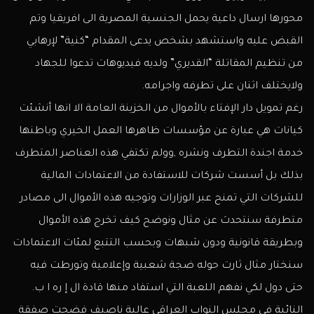
محورها ارسال داعية يحمل الجنسية المصرية الى افريقيا وتم
القبض عليه واستشهد بشخص يدعى المقدام “كنية” لإرهابي
من تنظيم المقاتلة “القديري” ولديه فيديوهات تدعوا للجهاد
ولايختلف اثنان على تطرفه واجرامه.
رغم تمويل دار الإفتاء بالأموال من الخزينة العامة الا انها أنشئت
كيانات هي عبارة عن مؤسسات ظاهرها العمل الخيري وباطنها
خدمة اجندة التطرف ونشره ,وولم تكتفي هذه العناصر المتطرف
بذلك بل أسست شركات للاستفادة من الاعتمادات المالية
للشركات التي تمنح عبر الوزارات وتوجيه هذه الأموال الى مصادر
متطرفة سنتحدث عن مثال ونوضح كيف تخرج هذه الأموال
وبطريقة قانونية ودون شبهات وبحسب التتبع لمئات الاعتمادات
سنختار مثال ثارت حوله ضجة شعبية وإعلامية وتورطت فيه
حتى دول لكي نفهم اللعبة التي استفاد منها قادة ال إ ره ا ب.
النائبة في مجلس النواب العراقي عالية ناصيف فضحت صفقة