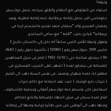
وثيقة؟
استفاد من التفاوض مع النظام وأطلق سراحه، يحمل جواز سفر
دبلوماسي الان، يحمل إقامة بريطانية، لديه إقامة قطرية، ويعد
رمضان العبيدي والد “سلمان منفذ تفجير مانشستر ارينا في
بريطانيا” قيادي بحزب “الأمة ” مع سامي الساعدي.
وتقول وثيقة للأمن الليبي سابقاً أنه دخل إلي باكستان بتاريخ 2
مارس 1991, بجواز سفر رقم ( 101861 ) بتأشيرة دخول رقم ( 3645-
90 ) بيشاور صالحة حتي ( 10-12- 1992 ) اقام فى منزل المجاهدين
للضيافة فى بيشاور لمدة 3 اشهر، تلقى التدريب العسكري فى
مظفر اباد لمدة شهران ونصف، فى نفس السنة ذهب الى اقليم
( حيرات دارو كوشك ) حيث عقد اجتماعا مع حاكم حيرات
اسماعيل خان، وتسلم منه جواز سفر أفغانى وبندقية كلاشنكوف،
اقام لمدة سنتان فى منزل الجهاد للضيافة والتابع للحاكم،
ومنها ذهب الى أبوظبي على متن طائرة إيرانية ومنها الى إيطاليا