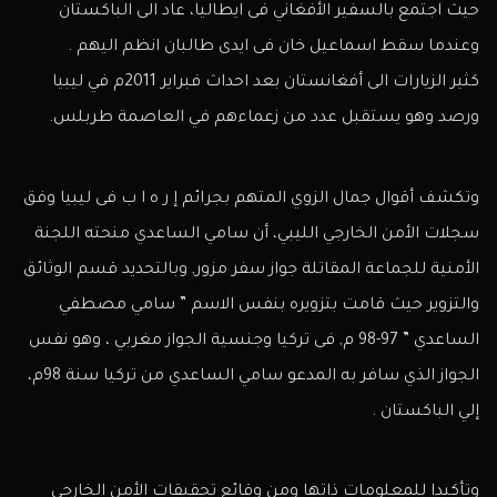
حيث اجتمع بالسفير الأفغاني فى ايطاليا، عاد الى الباكستان
وعندما سقط اسماعيل خان فى ايدى طالبان انظم اليهم .
كثير الزيارات الى أفغانستان بعد احداث فبراير 2011م في ليبيا
ورصد وهو يستقبل عدد من زعماءهم في العاصمة طربلس.
وتكشف أقوال جمال الزوي المتهم بجرائم إ ر ه ا ب فى ليبيا وفق
سجلات الأمن الخارجي الليبي، أن سامي الساعدي منحته اللجنة
الأمنية للجماعة المقاتلة جواز سفر مزور, وبالتحديد قسم الوثائق
والتزوير حيث قامت بتزويره بنفس الاسم ” سامي مصطفي
الساعدي ” 97-98 م, فى تركيا وجنسية الجواز مغربي ، وهو نفس
الجواز الذي سافر به المدعو سامي الساعدي من تركيا سنة 98م،
إلي الباكستان .
وتأكيدا للمعلومات ذاتها ومن وقائع تحقيقات الأمن الخارجي