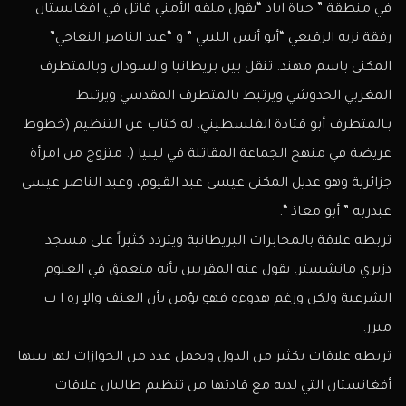
في منطقة ” حياة اباد “يقول ملفه الأمني قاتل في افغانستان
رفقة نزيه الرقيعي “أبو أنس الليبي ” و “عبد الناصر النعاجي”
المكنى باسم مهند. تنقل بين بريطانيا والسودان وبالمتطرف
المغربي الحدوشي ويرتبط بالمتطرف المقدسي ويرتبط
بـالمتطرف أبو قتادة الفلسطيني‎، له كتاب عن التنظيم (خطوط
عريضة في منهج الجماعة المقاتلة في ليبيا (. متزوج من امرأة
جزائرية وهو عديل المكنى عيسى عبد القيوم، وعبد الناصر عيسى
عبدربه ” أبو معاذ “.
تربطه علاقة بالمخابرات البريطانية ويتردد كثيراً على مسجد
دزبري مانشستر. يقول عنه المقربين بأنه متعمق في العلوم
الشرعية ولكن ورغم هدوءه فهو يؤمن بأن العنف والإ ره ا ب
مبرر.
تربطه علاقات بكثير من الدول ويحمل عدد من الجوازات لها بينها
أفغانستان التي لديه مع قادتها من تنظيم طالبان علاقات