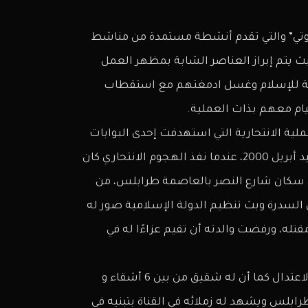
وتي” والتي تقدم أنشطة مستمدة من مناشط
يث يتم إبراز العناصر الشابة بمظهر العمل
رقة للإسلام وغسل ادمغتهم مع استقطاب
يام معهم بذات العملية.
ية الانتحارية التي استهدفت إحدى البوابات
الأمنية في السدرة، وهو عبد المنعم ضويلة، شاب من مواليد أبريل 2000، عندما نفذ الهجوم الانتحاري كان
لعمر 17 سنة والذي وقع في شهر يونيو 2017م من سكان شارع النصر بالعاصمة طرابلس، من
 السدرة وبث تنظيم الدولة الإسلامية صور له
قتله، ورفضت والدته أن تقيم عزاءًا له في
والدته تعمل كمعلمة ومشهود لها بالوسطية والنزاهة والاعتدال كما أن له شقيق من بين 6 أشقاء و
رابلس ويشهد له زملائه في القناة بتبنيه في