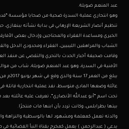
عبد المنعم ضويلة.
وهو انتحاري عملية السدرة ضحية من ضحايا مؤسسة “قد
تنظيم أنصار الشريعة الإرهابي في بداية نشأته ببنغازي، ح
الخيري ومساعدة الفقراء والمحتاجين وإدخال بعض الأفا
الشباب والمراهقين الليبيين، الفقراء ومحدودي الدخل والق
وقامت صحيفة أخبار الحدث بالتحري والتقصي عن منفذ العمل
يبلغ من ا
عائلة وضعها المادي متوسط، نفذ عملية انتحارية قاتلة في
تحت اسم “أبو عبدالله الأنصاري”، تعرفت عليه عائلته بعد م
بيتها بطرابلس، وكانت تردد بأن ابنها مات منتحرًا.
يدعى ( عبدالرحمن ) يعمل كمخرج بقناة النبأ الفضائية في ط