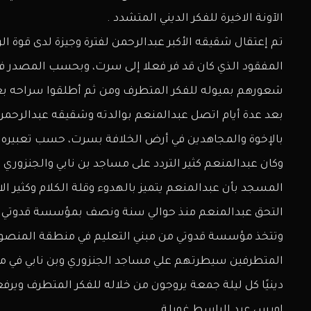
الآونة الاخيرة للفكر الديني المتشدد .
تم إعتقال شقيقه الأكبر عبدالرحمن لفترة وجيزة لدى قوة ال
المفقود الذي كان قد فر فعلا إلى سرت، وبحسب المصدر فأ
شعورهم بميوله للفكر المتطرف ومن ثم أطلقوا سراحه بعد
بعد عدة أيام اتصل عبدالمنعم بوالدته وشقيقه عبدالرحمن 
بالإخوة والمجاهدين في أرض الخلافة بسرت، حسب تعبيره.
وكان عبدالمنعم كثير التردد على مساجد بن نابي والجنزوري
المسجد بأن عبدالمنعم يتميز بالهدوء وقلة الكلام وكثير ال
التحق عبدالمنعم منذ حوالي سنة ونصف بمؤسسة قدوتي التي
وتتخذ مؤسسة قدوتي من مبني التعليم في منطقة المنصورة
المتطرفين سيطرتهم علي مساجد الجنزوري وبن نابي في من
دينيًا كل ليلة جمعة يروجون من خلاله للفكر المتطرف ويرف
اويس عبد الباسط غويلة.