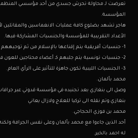
تعرضت لـ محاولة تحرش جسدي من أحد مؤسسي المنظمة، وهذ
المؤسسة.
هاجر تشهد بضلوع كافة عمليات الانغماسين والمقاتلين لأعد
الأعداد التقريبية للمؤسسة والجنسيات المشاركة فيها.
1- جنسيات أفريقية يتم إقناعها بالإسلام من ثم توجيههم كـ قنابل موقوتة.
2- جنسيات تونسية يتم جلبهم كـ أعضاء محتاجين للعون فترة ويتم توزيعهم لـ منازل داخل وخارج ليبيا.
3- الجنسيات الليبية تكون جاهزة للتأثير على الرأي العام.
محمد بألمان.
وصل الى بنغازي بعد تجنيده في مؤسسة قدوتي عبر جرافا
بنغازي وتم نقله الى تركيا للعلاج ولازال يعاني
محمد بن فوزي الحجاجي.
أحد الذين جاءوا مع محمد بألمان وعلى نفس الجرافة ولكنه
له احمد بالخير.