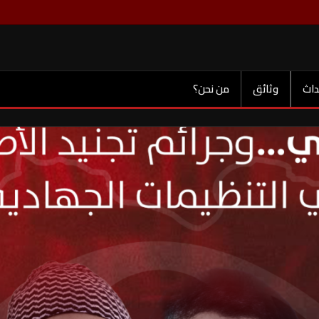
داث
وثائق
من نحن؟