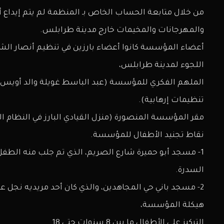
من خلال متابعة الحساب الخاص بـ المنظمة لم يتم إيداع 
والمهرجانات والمخيمات خارج مدينة طرابلس.
أعضاء المؤسسة كانوا أعضاء بارزين في تنظيم أنصار الش
اللجوء لمدينة طرابلس،
الملهم الفكري للمؤسسة (عبد الباسط غويلة والد أويس 
تنظيمات إرهابية).
مقر المؤسسة المنصورة (منزل القيادي البارز في النظام ال
نقاط تجنيد الأطفال للمؤسسة.
1- مسجد أبو حميرة شارع الصريم، الذي تم جلب منه الطفل
السدرة.
2- مسجد باني حي المجاهدين، والذي كان أحد مريديه نجل عبد الباسط غويلة أويس.
هيكلة المؤسسة،
التركيز على الأطفال ما بين 8 سنوات حتى 18.