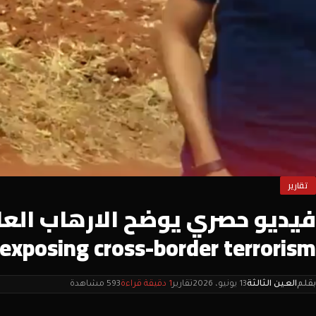
تقارير
exposing cross-border terrorism
بقلم
العين الثالثة
13 يونيو، 2026
تقارير
1 دقيقة قراءة
593 مشاهدة