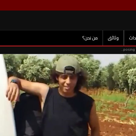
داث
وثائق
من نحن؟
فيديو حصري يوضح الارهاب العابر للحدودExclusive video exposing cross-border terrorism