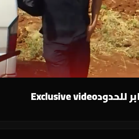
فيديو حصري يوضح الارهاب العابر للحدودExclusive video