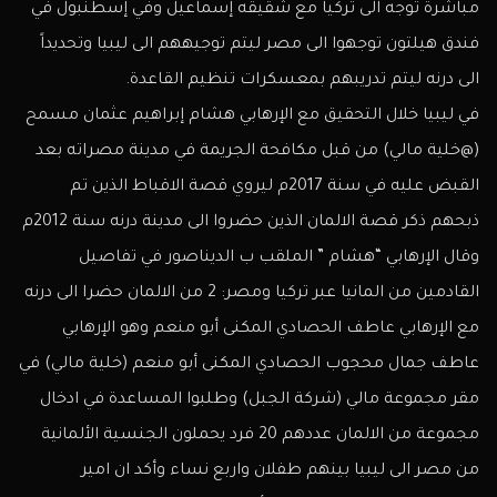
مباشرة توجه الى تركيا مع شقيقه إسماعيل وفي إسطنبول في
فندق هيلتون توجهوا الى مصر ليتم توجيههم الى ليبيا وتحديداً
الى درنه ليتم تدريبهم بمعسكرات تنظيم القاعدة.
في ليبيا خلال التحقيق مع الإرهابي هشام إبراهيم عثمان مسمح
(@خلية مالي) من قبل مكافحة الجريمة في مدينة مصراته بعد
القبض عليه في سنة 2017م ليروي قصة الاقباط الذين تم
ذبحهم ذكر قصة الالمان الذين حضروا الى مدينة درنه سنة 2012م
وقال الإرهابي “هشام ” الملقب ب الديناصور في تفاصيل
القادمين من المانيا عبر تركيا ومصر: 2 من الالمان حضرا الى درنه
مع الإرهابي عاطف الحصادي المكنى أبو منعم وهو الإرهابي
عاطف جمال محجوب الحصادي المكنى أبو منعم (خلية مالي) في
مقر مجموعة مالي (شركة الجبل) وطلبوا المساعدة في ادخال
مجموعة من الالمان عددهم 20 فرد يحملون الجنسية الألمانية
من مصر الى ليبيا بينهم طفلان واربع نساء وأكد ان امير