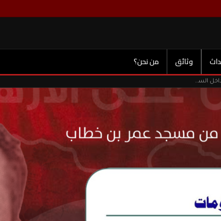
داث
وثائق
من نحن؟
بطاقة أمنية لمن اطلق سراحهم عبر برنامج ليبيا الغد المراجعات داخل السجون الليبية.