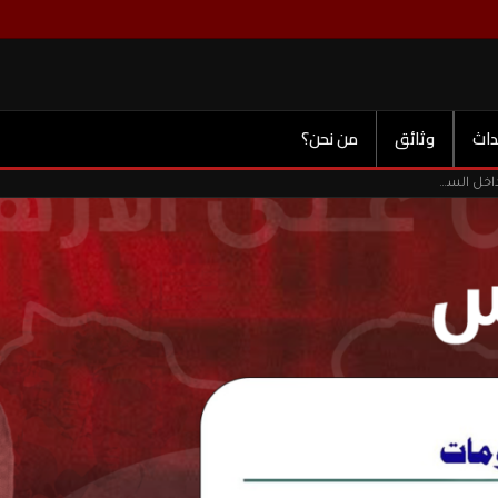
داث
وثائق
من نحن؟
بطاقة أمنية لمن اطلق سراحهم عبر برنامج ليبيا الغد المراجعات داخل السجون الليبية.