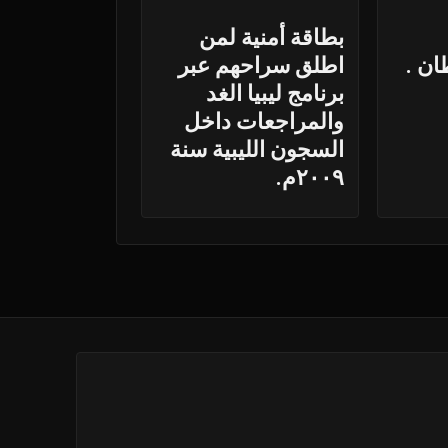
بطاقة أمنية لمن
ان .
اطلق سراحهم عبر
برنامج ليبيا الغد
والمراجعات داخل
السجون الليبية سنة
٢٠٠٩م.