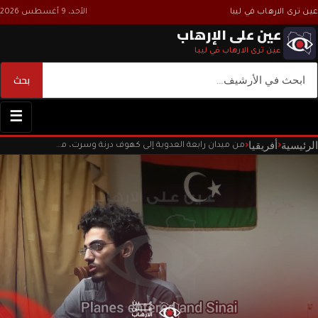
عين ترى الارهاب في ليبا
الأحد، 9 أغسطس 2026
عين على الإرهاب
عين ترى الارهاب في ليبا
بحث
بحث
☰
الرئيسية
أفريقيا
‹
‹
من ميدان رابعة العدوية إلى كهوف درنة وسرت، معاقل تنظيم داعش في ليبيا