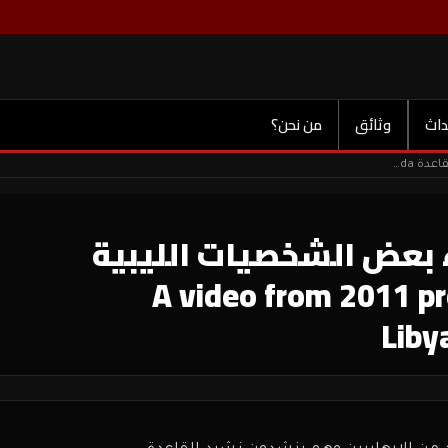
داث
وثائق
من نحن؟
فيديو من عام 2011 يثبت انتماء بعض الشخصيات الليبية لتنظيم القاعدة A video from 2011 proves that some Libyan figures belonged to Al-Qaeda
 يثبت انتماء بعض الشخصيات الليبية
A video from 2011 proves tha
Liby