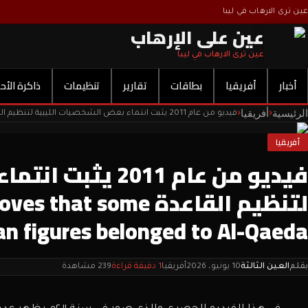
عين ترى الارهاب في ليبا
عين على الإرهاب
عين ترى الارهاب في ليبا
أخبار
أفريقيا
بطاقات
تقارير
تنظيمات
ذاكرة الأح
الرئيسية
أفريقيا
‹
‹
أفريقيا
فيديو من عام 2011
لتنظيم القاعدة t some
an figures belonged to Al-Qaeda
بقلم
العين الثالثة
10 يونيو، 2026
أفريقيا
1 دقيقة قراءة
239 مشاهدة