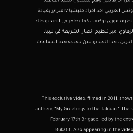
ي والذي صور في سنة ٢٠١١م يظهر عدد من الارهابيين وهم ينشدون نشيد القاعدة
المعروف ” سلامي على طالبان” ويقوم بالانشاد المتطرف يونس العريبي احد افراد مليشيا ١٧ فبراير بقيادة
طرف فوزي بوكتف ، كما يظهر في الفيديو خالد
زهاوي امير تنظيم انصار الشريعة في ليبيا،
اخرين ، هذا الفيديو يبين حقيقة هذه الجماعات
This exclusive video, filmed in 2011, show
anthem, “My Greetings to the Taliban.” The s
February 17th Brigade, led by the ext
Bukatif. Also appearing in the video