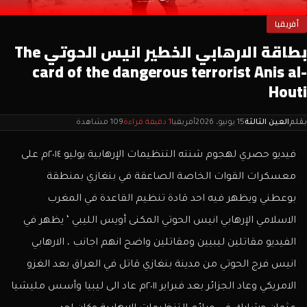
أفريقيا
بطاقة الارهابي الخطير انيس الحوتي The
card of the dangerous terrorist Anis al-
Houti
بقلم
العين الثالثة
15 يونيو، 2026
أفريقيا
1 دقيقة قراءة
109 مشاهدة
فيديو حصري لهجوم شنته التنظيمات الإرهابية يوليو ٢٠١٤م على
معسكرات القوات الخاصة الصاعقة في بنغازي بمنطقة
بوعطني ويظهر فيه احد قادة تنظيم القاعدة في المغرب
الاسلامي الإرهابي انيس الحوتي المكنى أويس الليبي ‘ يظهر في
الفيديو مقاتلين ليبيين ومقاتلين واضح انهم اجانب ، الارهابي
انيس فرج الحوتي من مدينة بنغازي قاتل في العراق بعد الغزو
الامريكي وعاد الجزائر بعد فبراير ٢٠١١م عاد الى ليبيا وأسس مليشيا