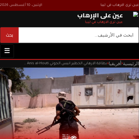
عين ترى الارهاب في ليبا
الإثنين، 10 أغسطس 2026
عين على الإرهاب
عين ترى الارهاب في ليبا
بحث
بحث
☰
الرئيسية
أفريقيا
‹
‹
بطاقة الارهابي الخطير انيس الحوتي The card of the dangerous terrorist Anis al-Houti