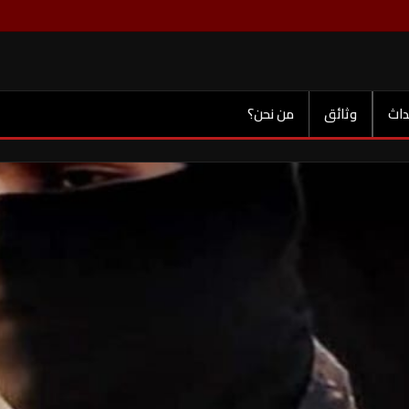
داث
وثائق
من نحن؟